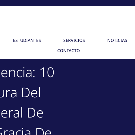
ESTUDIANTES
SERVICIOS
NOTICIAS
CONTACTO
encia: 10
ura Del
neral De
racia De