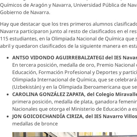
Químicos de Aragón y Navarra, Universidad Pública de Nav
Gobierno de Navarra.
Hay que destacar que los tres primeros alumnos clasificad
Navarra participaron junto al resto de clasificados en el rest
115 estudiantes, en la Olimpiada Nacional de Química que se
abril y quedaron clasificados de la siguiente manera en es
ANTSO VIDONDO AGUIRREBALZATEGI del IES Navarr
En tercera posición, medalla de oro, Premio Nacional 
Educación, Formación Profesional y Deportes y partic
Olimpiada Internacional de Química, que se celebrará 
(Uzbekistán) y en la Olimpiada Iberoamericana que se
CAROLINA GONZÁLEZ ZAPATA, del Colegio Miravalle
primera posición, medalla de plata, ganadora femenin
Nacionales que otorga el Ministerio de Educación a es
JON GOICOECHANDÍA CIRIZA, del IES Navarro Villo
medallas de bronce