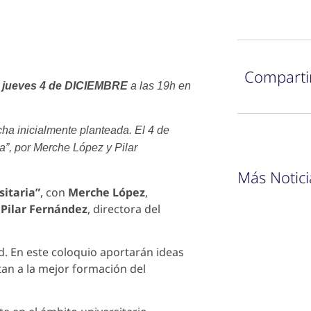
Comparti
l jueves 4 de DICIEMBRE
a las 19h en
ha inicialmente planteada. El 4 de
ia”, por Merche López y Pilar
Más Notici
sitaria”
, con
Merche López
,
n
Pilar Fernández
, directora del
d. En este coloquio aportarán ideas
tan a la mejor formación del