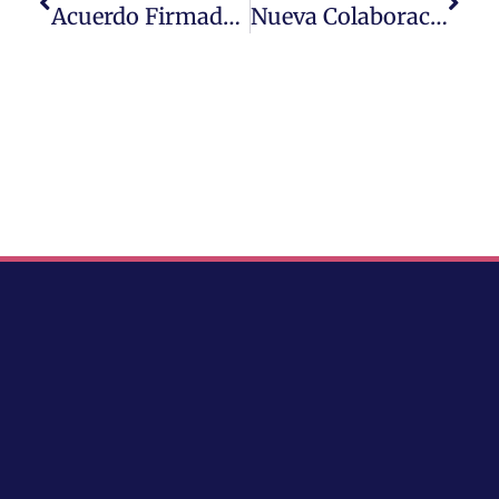
Acuerdo Firmado Por Consejo General De Colegios De Químicos Y El Grupo Metrodora
Nueva Colaboración En Prensa De Nuestra Decana