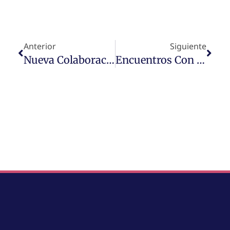
Anterior
Siguiente
Nueva Colaboración En Prensa De Nuestra Decana
Encuentros Con La Ciencia: Pensamiento Mágico Y Pensamiento Racional Ante Los Desastres Naturales